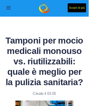
Scopri di più
Casa
Prodotti
Tamponi per mocio
Chi siamo
medicali monouso
Notizie
vs. riutilizzabili:
Contattaci
quale è meglio per
la pulizia sanitaria?
Soluzione
Creato il 03.05