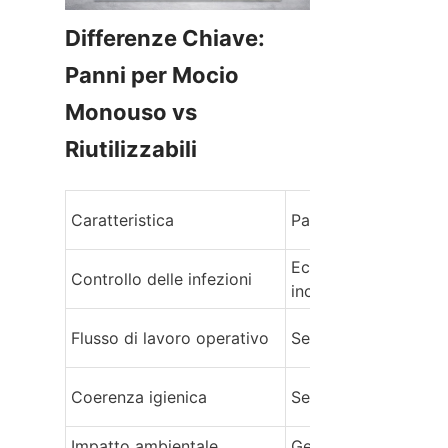
Differenze Chiave: 
Panni per Mocio 
Monouso vs 
Riutilizzabili
Caratteristica
Panni per Mocio Mo
Eccellente, contamin
Controllo delle infezioni
incrociata minima
Flusso di lavoro operativo
Semplice ed efficien
Coerenza igienica
Sempre nuovo e puli
Impatto ambientale
Genera più rifiuti