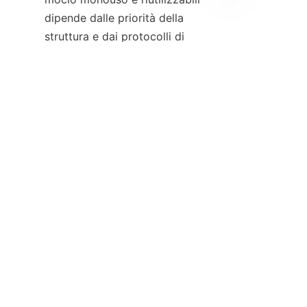
IT
dipende dalle priorità della 
struttura e dai protocolli di 
pulizia.
Le strutture sanitarie 
potrebbero considerare:
Livello di rischio di 
infezione
Frequenza di pulizia
Capacità di lavaggio
Efficienza del flusso di 
lavoro del personale
Politiche di sostenibilità
Gestione complessiva dei 
costi
In molti ospedali viene utilizzato 