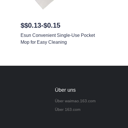
$$0.13-$0.15
Esun Convenient Single-Use Pocket
Mop for Easy Cleaning
Über uns
Über waimao.163.com
Über 163.com